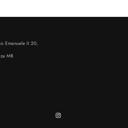
io Emanuele II 20,
nza MB
Instagram