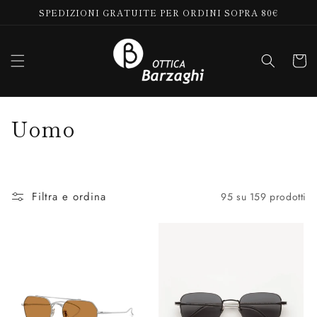
Vai
SPEDIZIONI GRATUITE PER ORDINI SOPRA 80€
direttamente
ai contenuti
Carrell
C
Uomo
o
l
Filtra e ordina
95 su 159 prodotti
l
e
z
i