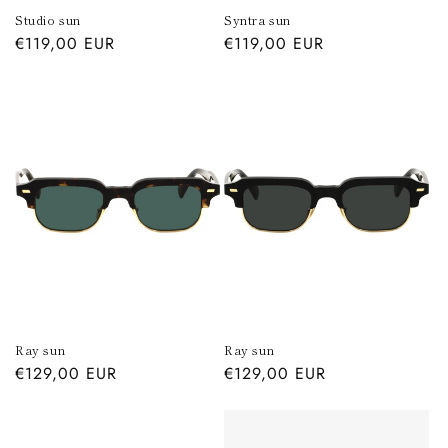
Studio sun
Syntra sun
Prezzo
€119,00 EUR
Prezzo
€119,00 EUR
di
di
listino
listino
Ray sun
Ray sun
Prezzo
€129,00 EUR
Prezzo
€129,00 EUR
di
di
listino
listino