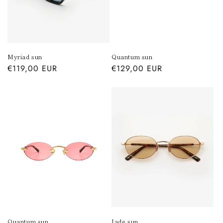
Myriad sun
Quantum sun
Prezzo
€119,00 EUR
Prezzo
€129,00 EUR
di
di
listino
listino
Quantum sun
Jade sun