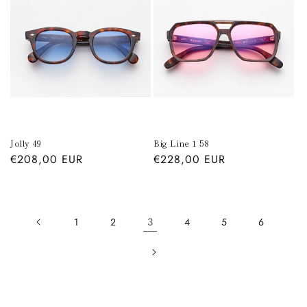
Jolly 49
Big Line 1 58
Prezzo
€208,00 EUR
Prezzo
€228,00 EUR
di
di
listino
listino
3
1
2
4
5
6