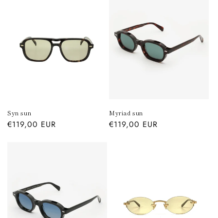
Syn sun
Myriad sun
Prezzo
€119,00 EUR
Prezzo
€119,00 EUR
di
di
listino
listino