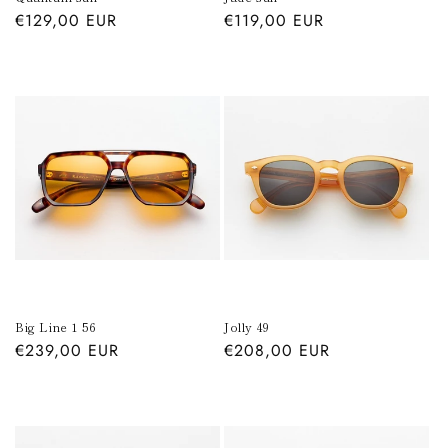
Prezzo
€129,00 EUR
Prezzo
€119,00 EUR
di
di
listino
listino
Big Line 1 56
Jolly 49
Prezzo
€239,00 EUR
Prezzo
€208,00 EUR
di
di
listino
listino