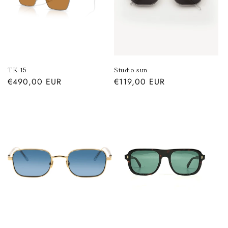
o
n
e
:
TK-15
Studio sun
Prezzo
€490,00 EUR
Prezzo
€119,00 EUR
di
di
listino
listino