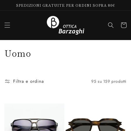
Vai
SPEDIZIONI GRATUITE PER ORDINI SOPRA 80€
direttamente
ai contenuti
Carrell
C
Uomo
o
l
Filtra e ordina
95 su 159 prodotti
l
e
z
i