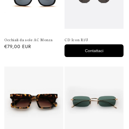
Occhiali da sole AC Monza
CD Icon R1U
Prezzo
€79,00 EUR
Contattaci
di
listino