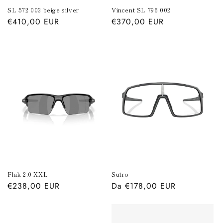
SL 572 003 beige silver
Vincent SL 796 002
Prezzo
€410,00 EUR
Prezzo
€370,00 EUR
di
di
listino
listino
Flak 2.0 XXL
Sutro
Prezzo
€238,00 EUR
Prezzo
Da €178,00 EUR
di
di
listino
listino