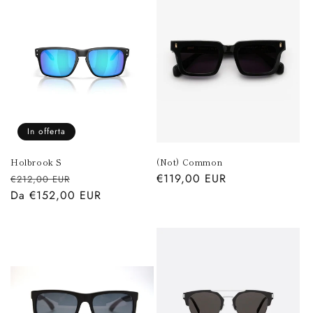
In offerta
Holbrook S
(Not) Common
Prezzo
Prezzo
Prezzo
€119,00 EUR
€212,00 EUR
di
Da €152,00 EUR
scontato
di
listino
listino