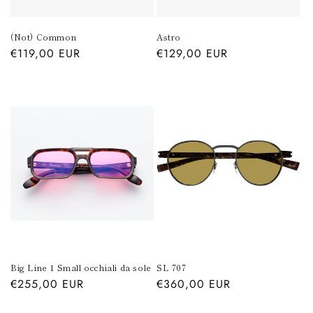
(Not) Common
Astro
Prezzo
€119,00 EUR
Prezzo
€129,00 EUR
di
di
listino
listino
Big Line 1 Small occhiali da sole
SL 707
Prezzo
€255,00 EUR
Prezzo
€360,00 EUR
di
di