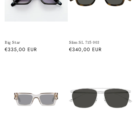
o
n
e
:
Big Star
Slim SL 715 003
Prezzo
€335,00 EUR
Prezzo
€340,00 EUR
di
di
listino
listino