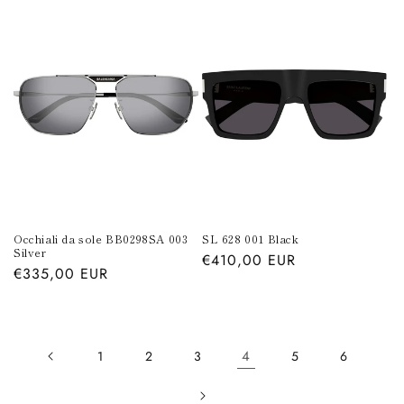
listino
listino
Occhiali da sole BB0298SA 003
SL 628 001 Black
Silver
Prezzo
€410,00 EUR
Prezzo
€335,00 EUR
di
di
listino
listino
4
1
2
3
5
6