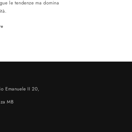
gue le tendenze ma domina
ità.
re
io Emanuele II 20,
nza MB