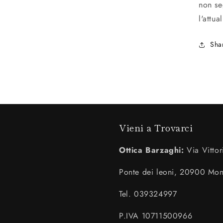
non se
l'attual
Sha
Vieni a Trovarci
Ottica Barzaghi:
Via Vittor
Ponte dei leoni, 20900 Mo
Tel. 039324997
P.IVA 10711500966