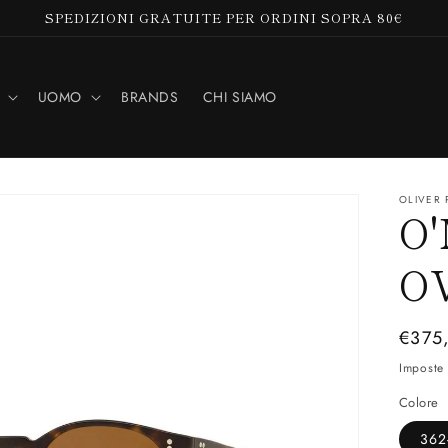
SPEDIZIONI GRATUITE PER ORDINI SOPRA 80€
UOMO
BRANDS
CHI SIAMO
OLIVER 
O'
O
Prez
€375
di
Imposte 
listin
Colore
362