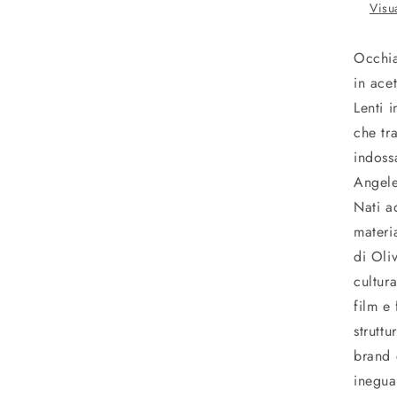
Visu
Occhia
in ace
Lenti 
che tr
indoss
Angele
Nati a
materia
di Oli
cultur
film e
strutt
brand 
inegua