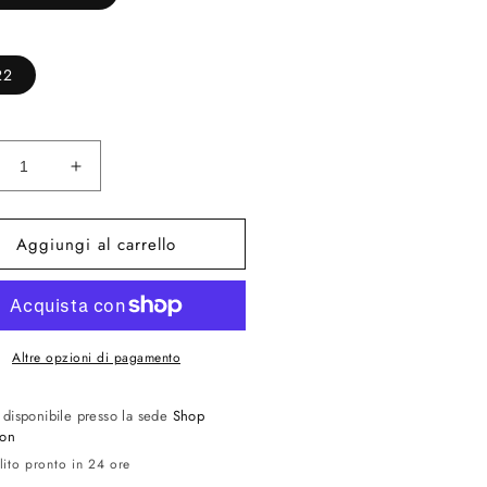
22
inuisci
Aumenta
ntità
quantità
per
Aggiungi al carrello
#39;Malley
O&#39;Malley
n
sun
5183S
OV5183S
Altre opzioni di pagamento
o disponibile presso la sede
Shop
ion
lito pronto in 24 ore