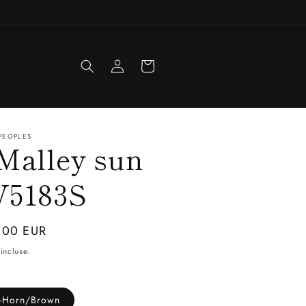
Accedi
Carrello
PEOPLES
Malley sun
V5183S
zo
,00 EUR
incluse.
o
-Horn/Brown