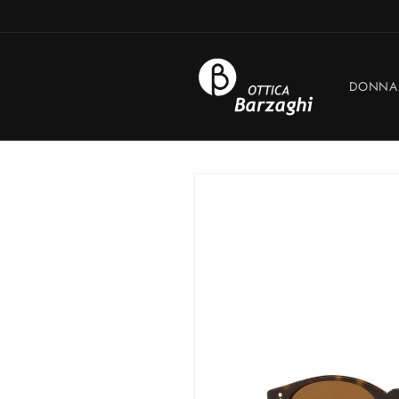
Vai
direttamente
ai contenuti
DONNA
Passa alle
informazioni
sul prodotto