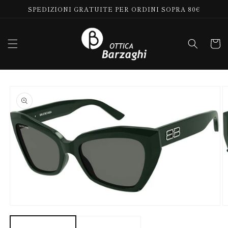
Vai
SPEDIZIONI GRATUITE PER ORDINI SOPRA 80€
direttamente
ai contenuti
Carrell
Passa alle
informazioni
sul prodotto
Apri
Ap
contenuti
co
multimediali
mu