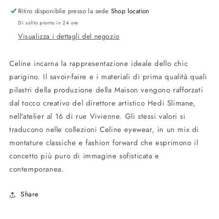
per
per
Ritiro disponibile presso la sede
Shop location
CL40238U
CL40238U
01A
01A
Di solito pronto in 24 ore
black
black
Visualizza i dettagli del negozio
Celine incarna la rappresentazione ideale dello chic
parigino. Il savoir-faire e i materiali di prima qualità quali
pilastri della produzione della Maison vengono rafforzati
dal tocco creativo del direttore artistico Hedi Slimane,
nell'atelier al 16 di rue Vivienne. Gli stessi valori si
traducono nelle collezioni Celine eyewear, in un mix di
montature classiche e fashion forward che esprimono il
concetto più puro di immagine sofisticata e
contemporanea.
Share