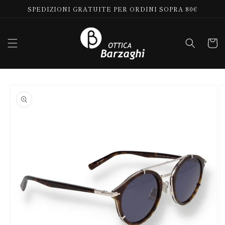
Vai
SPEDIZIONI GRATUITE PER ORDINI SOPRA 80€
direttamente
ai contenuti
Carrell
Passa alle
informazioni
sul prodotto