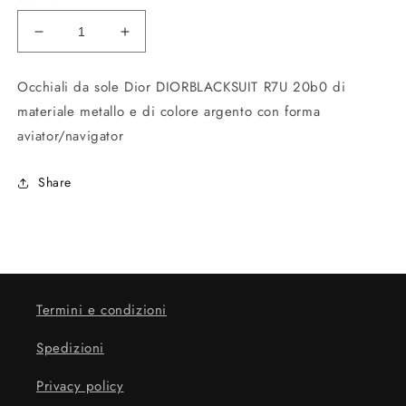
Diminuisci
Aumenta
quantità
quantità
per
per
Occhiali da sole Dior DIORBLACKSUIT R7U 20b0 di
DIORBLACKSUIT
DIORBLACKSUIT
materiale metallo e di colore argento con forma
R7U
R7U
20b0
20b0
aviator/navigator
Share
Termini e condizioni
Spedizioni
Privacy policy