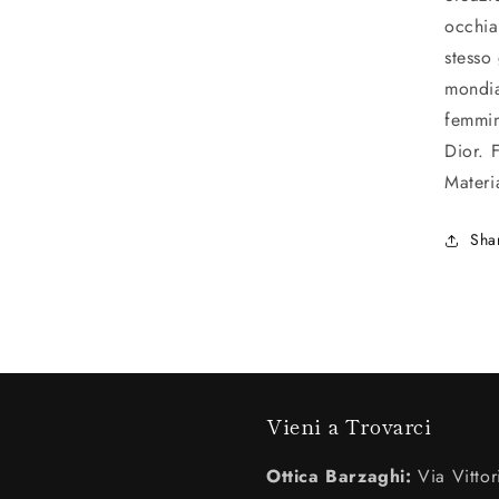
occhia
stesso
mondia
femmin
Dior. 
Materi
Sha
Vieni a Trovarci
Ottica Barzaghi:
Via Vittor