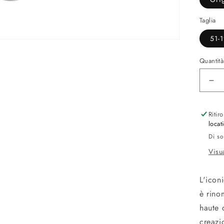
Taglia
51-
Quantità
Dim
qua
per
Ritir
Dio
locat
R1
Di so
Visu
L'icon
è rino
haute 
creazi