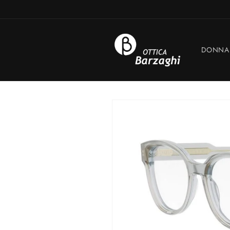
Vai
direttamente
ai contenuti
DONNA
Passa alle
informazioni
sul prodotto