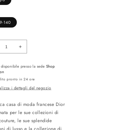
19-140
inuisci
Aumenta
ntità
quantità
per
o disponibile presso la sede
Shop
rPrisme
DiorPrisme
ion
I
R1I
lito pronto in 24 ore
alizza i dettagli del negozio
ica casa di moda francese Dior
mata per le sue collezioni di
couture, le sue splendide
oni di lusso e la collezione di