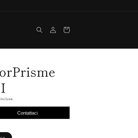
Accedi
Carrello
orPrisme
I
incluse.
Contattaci
gio