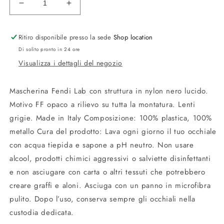
Diminuisci
Aumenta
quantità
quantità
per
per
Ritiro disponibile presso la sede
Shop location
FE40128I
FE40128I
Fendi
Fendi
Di solito pronto in 24 ore
Lab
Lab
Visualizza i dettagli del negozio
Mascherina Fendi Lab con struttura in nylon nero lucido.
Motivo FF opaco a rilievo su tutta la montatura. Lenti
grigie. Made in Italy Composizione: 100% plastica, 100%
metallo Cura del prodotto: Lava ogni giorno il tuo occhiale
con acqua tiepida e sapone a pH neutro. Non usare
alcool, prodotti chimici aggressivi o salviette disinfettanti
e non asciugare con carta o altri tessuti che potrebbero
creare graffi e aloni. Asciuga con un panno in microfibra
pulito. Dopo l’uso, conserva sempre gli occhiali nella
custodia dedicata.