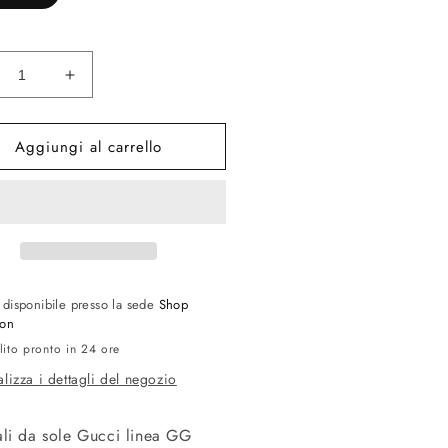
inuisci
Aumenta
ntità
quantità
per
Aggiungi al carrello
1660S
GG1660S
1
001
ck
Black
ey
Grey
o disponibile presso la sede
Shop
ion
lito pronto in 24 ore
alizza i dettagli del negozio
li da sole Gucci linea GG