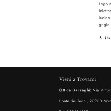
Logo 
iniett
lucido
grigio 
Sha
Vieni a Trovarci
Ottica Barzaghi:
Via Vittor
Ponte dei leoni, 20900 Mo