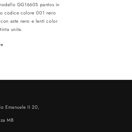
modello GG1660S pantos in
ato codice colore 001 nero
 con aste nero e lenti color
tinta unita.
re
io Emanuele II 20,
nza MB