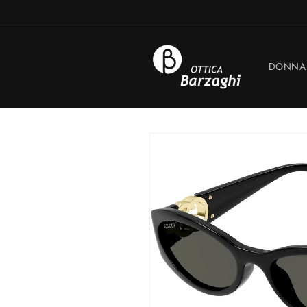
Vai
direttamente
ai contenuti
DONNA
Passa alle
informazioni
sul prodotto