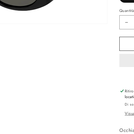
Quantità
Dim
qua
per
GG
00
Bla
Gr
Ritir
locat
Di so
Visu
Occhia