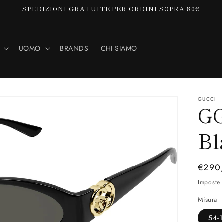
SPEDIZIONI GRATUITE PER ORDINI SOPRA 80€
UOMO
BRANDS
CHI SIAMO
GUCCI
GG
Bl
Prez
€290
di
Imposte 
listin
Misura
54-