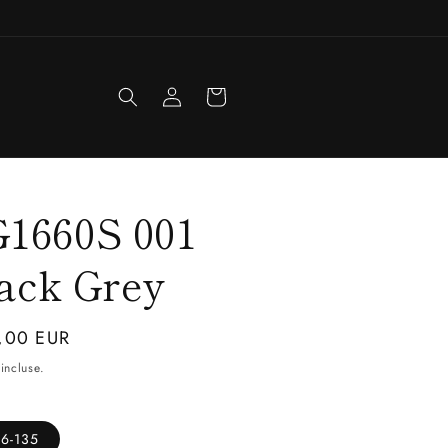
Accedi
Carrello
1660S 001
ack Grey
zo
,00 EUR
incluse.
o
16-135