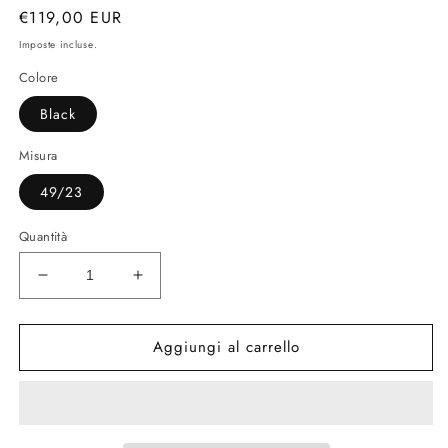
Prezzo
€119,00 EUR
di
Imposte incluse.
listino
Colore
Black
Misura
49/23
Quantità
Diminuisci
Aumenta
quantità
quantità
per
per
Aggiungi al carrello
JAN
JAN