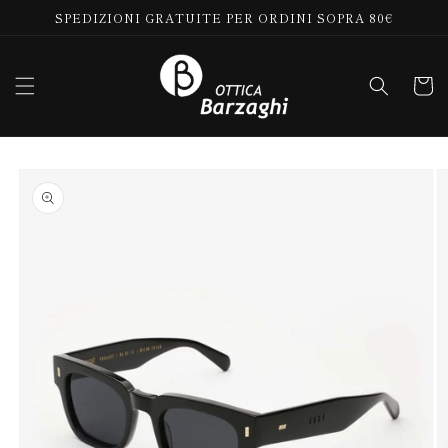
Vai
SPEDIZIONI GRATUITE PER ORDINI SOPRA 80€
direttamente
ai contenuti
Carrell
Passa alle
informazioni
sul prodotto