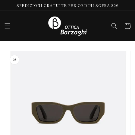
Vai
SPEDIZIONI GRATUITE PER ORDINI SOPRA 80€
direttamente
ai contenuti
Carrell
Passa alle
informazioni
sul prodotto