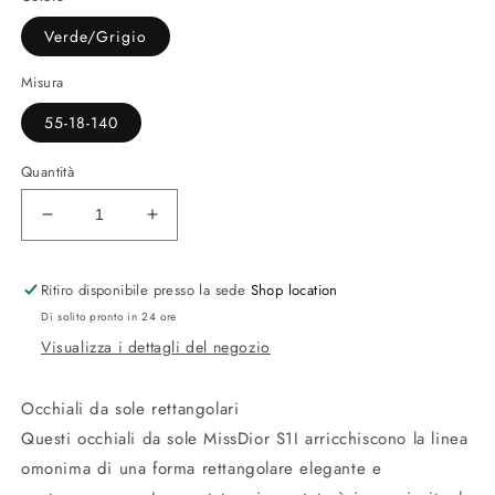
Verde/Grigio
Misura
55-18-140
Quantità
Diminuisci
Aumenta
quantità
quantità
per
per
Ritiro disponibile presso la sede
Shop location
MissDior
MissDior
S1I
S1I
Di solito pronto in 24 ore
Visualizza i dettagli del negozio
Occhiali da sole rettangolari
Questi occhiali da sole MissDior S1I arricchiscono la linea
omonima di una forma rettangolare elegante e