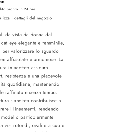
ion
lito pronto in 24 ore
alizza i dettagli del negozio
li da vista da donna dal
 cat eye elegante e femminile,
i per valorizzare lo sguardo
nee affusolate e armoniose. La
ura in acetato assicura
t, resistenza e una piacevole
ilità quotidiana, mantenendo
ile raffinato e senza tempo.
ttura slanciata contribuisce a
brare i lineamenti, rendendo
 modello particolarmente
a visi rotondi, ovali e a cuore.