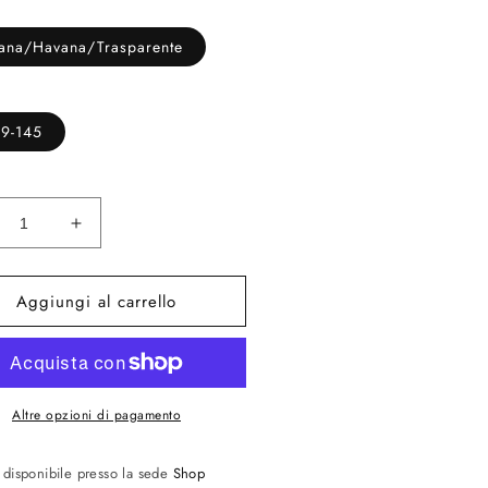
ana/Havana/Trasparente
19-145
inuisci
Aumenta
ntità
quantità
per
Aggiungi al carrello
hiali
Occhiali
da
ta
vista
SL
-
777-
2
002
Altre opzioni di pagamento
o disponibile presso la sede
Shop