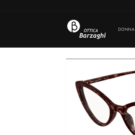
Vai
direttamente
ai contenuti
DONNA
Passa alle
informazioni
sul prodotto