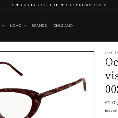
SPEDIZIONI GRATUITE PER ORDINI SOPRA 80€
UOMO
BRANDS
CHI SIAMO
SAINT L
Oc
vi
00
Prez
€270
di
Imposte 
listin