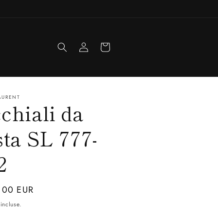
Accedi
Carrello
AURENT
chiali da
sta SL 777-
2
zo
,00 EUR
incluse.
o