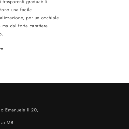
i trasparenti graduabili
tono una facile
alizzazione, per un occhiale
o ma dal forte carattere
o.
re
io Emanuele II 20,
nza MB