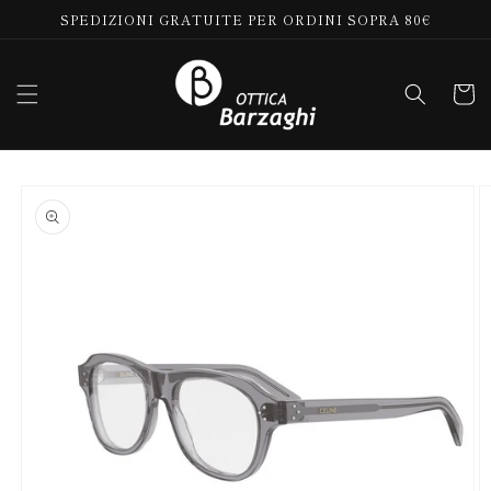
Vai
SPEDIZIONI GRATUITE PER ORDINI SOPRA 80€
direttamente
ai contenuti
Carrell
Passa alle
informazioni
sul prodotto