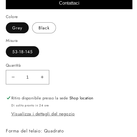
Contattaci
Colore
Grey
Black
Misura
53-18-145
Quantità
Diminuisci
Aumenta
quantità
quantità
per
per
Ritiro disponibile presso la sede
Shop location
Occhiali
Occhiali
da
da
Di solito pronto in 24 ore
vista
vista
Visualizza i dettagli del negozio
3
3
Dots
Dots
Forma del telaio: Quadrato
CL50159I
CL50159I