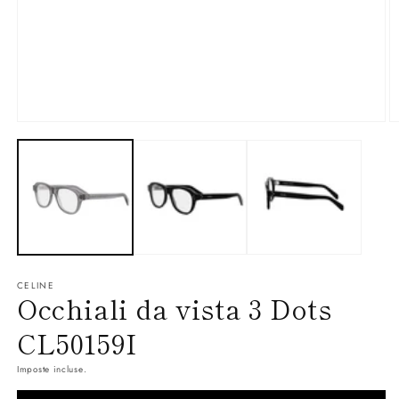
Apri
Ap
contenuti
co
multimediali
mu
1
3
in
in
finestra
fi
modale
m
CELINE
Occhiali da vista 3 Dots
CL50159I
Imposte incluse.