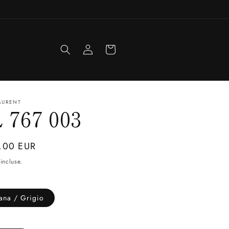
Accedi
Carrello
AURENT
 767 003
zo
,00 EUR
incluse.
o
ana / Grigio