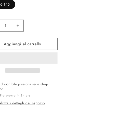
16-145
inuisci
Aumenta
ntità
quantità
per
Aggiungi al carrello
SL
7
767
3
003
o disponibile presso la sede
Shop
ion
lito pronto in 24 ore
alizza i dettagli del negozio