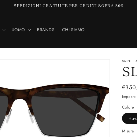
SPEDIZIONI GRATUITE PER ORDINI SOPRA 80€
UOMO
BRANDS
CHI SIAMO
SAINT L
SL
Prez
€350
di
Imposte 
listin
Colore
Hav
Misura