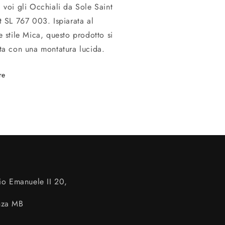
 voi gli Occhiali da Sole Saint
t SL 767 003. Ispiarata al
e stile Mica, questo prodotto si
ta con una montatura lucida.
re
io Emanuele II 20,
nza MB