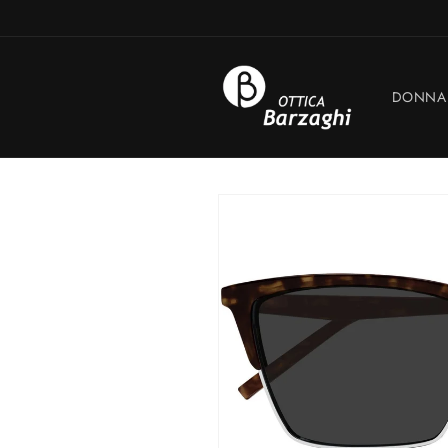
Vai
direttamente
ai contenuti
DONNA
Passa alle
informazioni
sul prodotto