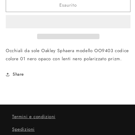
Esaurito
Sphaera
Sphaera
OO9403
OO9403
01
01
Black
Black
Occhiali da sole Oakley Sphaera modello OO9403 codice
colore 01 nero opaco con lenti nero polarizzato prizm.
Share
Termini e condizioni
Spedizioni