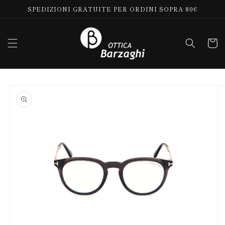
Vai
SPEDIZIONI GRATUITE PER ORDINI SOPRA 80€
direttamente
ai contenuti
Carrell
Passa alle
informazioni
sul prodotto