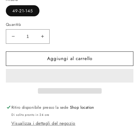
49-21-145
Quantità
Diminuisci
Aumenta
quantità
quantità
per
per
Aggiungi al carrello
Occhiali
Occhiali
da
da
vista
vista
FT5905-
FT5905-
B
B
005
005
Ritiro disponibile presso la sede
Shop location
Di solito pronto in 24 ore
Visualizza i dettagli del negozio