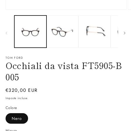
Apri
Ap
contenuti
co
multimediali
mu
1
2
in
in
finestra
fi
modale
m
TOM FORD
Occhiali da vista FT5905-B
005
Prezzo
€320,00 EUR
di
Imposte incluse.
listino
Colore
Nero
Misura